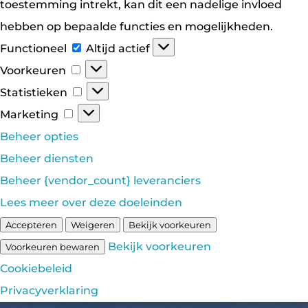
toestemming intrekt, kan dit een nadelige invloed
hebben op bepaalde functies en mogelijkheden.
Functioneel
Functioneel
Altijd actief
Voorkeuren
Voorkeuren
Statistieken
Statistieken
Marketing
Marketing
Beheer opties
Beheer diensten
Beheer {vendor_count} leveranciers
Lees meer over deze doeleinden
Accepteren
Weigeren
Bekijk voorkeuren
Bekijk voorkeuren
Voorkeuren bewaren
Cookiebeleid
Privacyverklaring