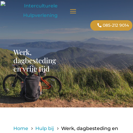
085-212 9014
Werk,
dagbesteding
en vrije tijd
Home
Hulp bij
Werk, dagbesteding en
5
5