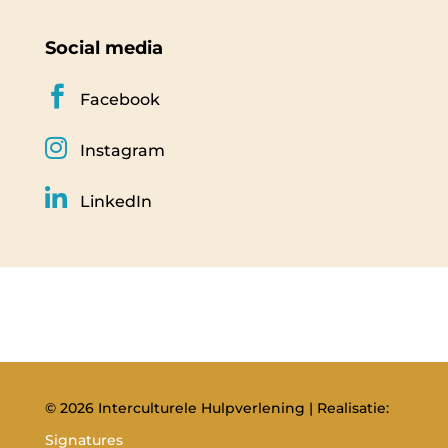
Social media

Facebook

Instagram

LinkedIn
© 2026 Interculturele Hulpverlening | Realisatie:
Signatures